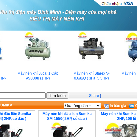
iêu thị điện máy Bình Minh - Điện máy của mọi nhà
SIÊU THỊ MÁY NÉN KHÍ
Máy nén khí Jucai 1 Cấp
Máy nén khí Starex V-
Máy nén k
HP-
AV0808 (1HP)
0.6/8/Q ( 3Fa, 5.5HP)
Share
|
 SUMIKA
In báo giá
G
hí đầu liền Sumika
Máy nén khí đầu liền Sumika
Máy nén khí Sumika
( 2HP, có dầu )
SM-1550( 2HP, có dầu )
2HP, 100 lít 