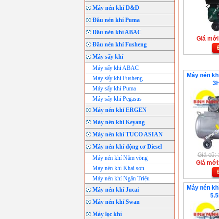
Máy nén khí D&D
Đầu nén khí Puma
Đầu nén khí ABAC
Giá mới:
Đầu nén khí Fusheng
Máy sấy khí
Máy sấy khí ABAC
Máy nén kh
Máy sấy khí Fusheng
3H
Máy sấy khí Puma
Máy sấy khí Pegasus
Máy nén khí ERGEN
Máy nén khí Keyang
Máy nén khí TUCO ASIAN
Máy nén khí động cơ Diesel
Giá cũ:
Máy nén khí Năm vòng
Giá mới
Máy nén khí Khai sơn
Máy nén khí Ngân Triệu
Máy nén kh
Máy nén khí Jucai
5.5
Máy nén khí Swan
Máy lọc khí