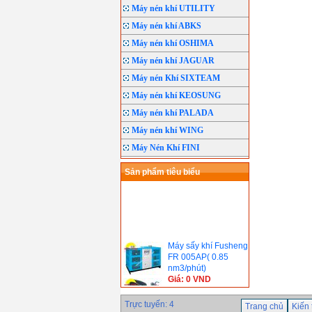
Máy nén khí UTILITY
Máy nén khí ABKS
Máy nén khí OSHIMA
Máy nén khí JAGUAR
Máy nén Khí SIXTEAM
Máy nén khí KEOSUNG
Máy nén khí PALADA
Máy nén khí WING
Máy Nén Khí FINI
Sản phẩm tiêu biểu
Máy sấy khí Fusheng
FR 005AP( 0.85
nm3/phút)
Giá: 0 VND
Máy nén khí ABAC
POSITION OL200(
Trực tuyến: 4
Trang chủ
Kiến 
1.5HP- Không Dầu)