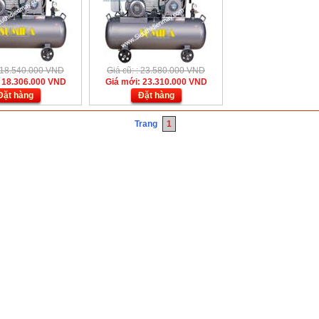
: 18.540.000 VND
Giá cũ: : 23.580.000 VND
 18.306.000 VND
Giá mới: 23.310.000 VND
Đặt hàng
Đặt hàng
Trang
1