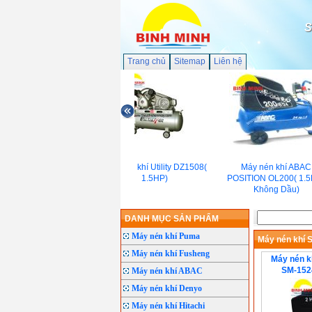
S
Trang chủ
Sitemap
Liên hệ
Máy nén khí Utility DZ1508(
Máy nén khí ABAC
1.5HP)
POSITION OL200( 1.5
Không Dầu)
DANH MỤC SẢN PHẨM
Máy nén khí Puma
Máy nén khí
Máy nén khí Fusheng
Máy nén k
SM-1524
Máy nén khí ABAC
Máy nén khí Denyo
Máy nén khí Hitachi