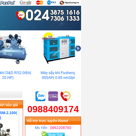
hí D&D RS2.0/8A(
Máy sấy khí Fusheng FR
Máy nén khí Hitachi Bebicon
20 HP)
005AP( 0.85 nm3/phút)
15U-9.5VA5( 3Fa, 20HP)
ửi báo giá
0988409174
 SM-2.100(
)
Hỗ trợ trực tuyến Hanoi
Ms Yến
: 0962208760