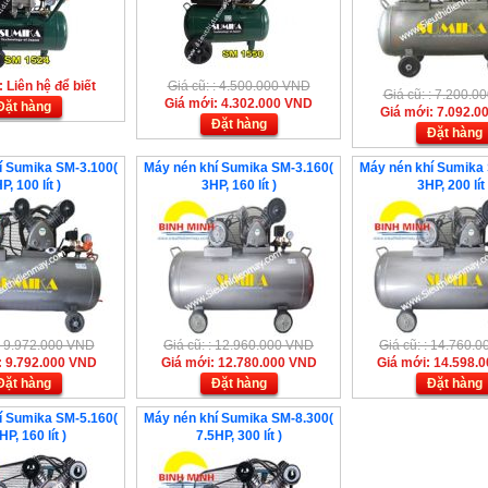
 Liên hệ để biết
Giá cũ: : 4.500.000 VND
Giá cũ: : 7.200.
Giá mới: 4.302.000 VND
Đặt hàng
Giá mới: 7.092.0
Đặt hàng
Đặt hàng
í Sumika SM-3.100(
Máy nén khí Sumika SM-3.160(
Máy nén khí Sumika
P, 100 lít )
3HP, 160 lít )
3HP, 200 lít 
 : 9.972.000 VND
Giá cũ: : 12.960.000 VND
Giá cũ: : 14.760.
: 9.792.000 VND
Giá mới: 12.780.000 VND
Giá mới: 14.598.
Đặt hàng
Đặt hàng
Đặt hàng
í Sumika SM-5.160(
Máy nén khí Sumika SM-8.300(
HP, 160 lít )
7.5HP, 300 lít )