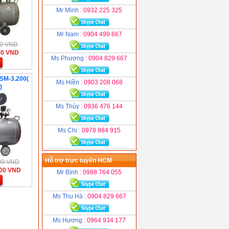
Mr Minh
: 0932 225 325
Mr Nam
: 0904 499 667
000 VND
00 VND
Ms Phượng
: 0904 829 667
 SM-3.200(
Ms Hiền
: 0903 208 068
)
Ms Thủy
: 0936 476 144
Ms Chi
: 0978 884 915
Hỗ trợ trực tuyến HCM
000 VND
000 VND
Mr Bình
: 0988 764 055
Ms Thu Hà
: 0904 829 667
Ms Hương
: 0964 934 177