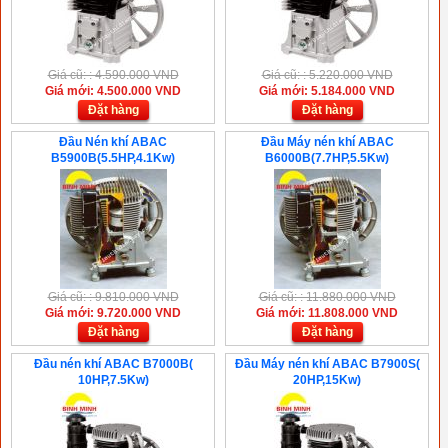
Giá cũ: : 4.590.000 VND
Giá cũ: : 5.220.000 VND
Giá mới: 4.500.000 VND
Giá mới: 5.184.000 VND
Đặt hàng
Đặt hàng
Đầu Nén khí ABAC
Đầu Máy nén khí ABAC
B5900B(5.5HP,4.1Kw)
B6000B(7.7HP,5.5Kw)
Giá cũ: : 9.810.000 VND
Giá cũ: : 11.880.000 VND
Giá mới: 9.720.000 VND
Giá mới: 11.808.000 VND
Đặt hàng
Đặt hàng
Đầu nén khí ABAC B7000B(
Đầu Máy nén khí ABAC B7900S(
10HP,7.5Kw)
20HP,15Kw)