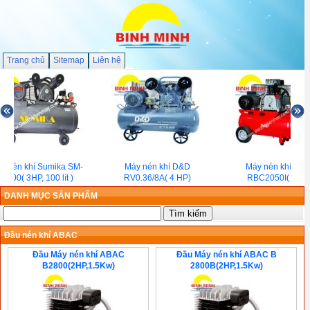
Trang chủ
Sitemap
Liên hệ
y nén khí Sumika SM-
Máy nén khí D&D
Máy nén khí D&
3.100( 3HP, 100 lít )
RV0.36/8A( 4 HP)
RBC2050I( 2HP)
DANH MỤC SẢN PHẨM
Đầu nén khí ABAC
Đầu Máy nén khí ABAC
Đầu Máy nén khí ABAC B
B2800(2HP,1.5Kw)
2800B(2HP,1.5Kw)