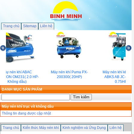
Trang chủ
Sitemap
Liên hệ
Máy nén khí ABAC
Máy nén khí Puma PX-
Máy nén khí không
SITION OM231( 2.0 HP-
200300( 20HP)
ABKS AB JC-U75
Không dầu)
0.75HP)
DANH MỤC SẢN PHẨM
Máy nén khí trục vít không dầu
Thông tin đang được cập nhật
Trang chủ
Kiến thức Máy nén khí
Kinh nghiệm và Ứng Dụng
Liên hệ