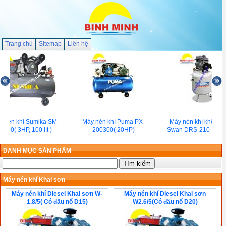
Trang chủ
Sitemap
Liên hệ
 nén khí Sumika SM-
Máy nén khí Puma PX-
Máy nén khí không 
3.100( 3HP, 100 lít )
200300( 20HP)
Swan DRS-210-30( 1
DANH MỤC SẢN PHẨM
Máy nén khí Khai sơn
Máy nén khí Diesel Khai sơn W-
Máy nén khí Diesel Khai sơn
1.8/5( Có đầu nổ D15)
W2.6/5(Có đầu nổ D20)