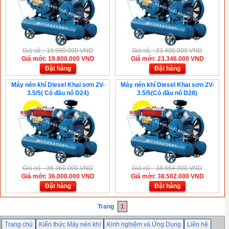
Giá cũ: : 19.980.000 VND
Giá cũ: : 23.400.000 VND
Giá mới: 19.800.000 VND
Giá mới: 23.346.000 VND
Đặt hàng
Đặt hàng
Máy nén khí Diesel Khai sơn 2V-
Máy nén khí Diesel Khai sơn 2V-
3.5/5( Có đầu nổ D24)
3.5/5(Có đầu nổ D28)
Giá cũ: : 36.360.000 VND
Giá cũ: : 38.664.000 VND
Giá mới: 36.000.000 VND
Giá mới: 38.502.000 VND
Đặt hàng
Đặt hàng
Trang
1
Trang chủ
Kiến thức Máy nén khí
Kinh nghiệm và Ứng Dụng
Liên hệ