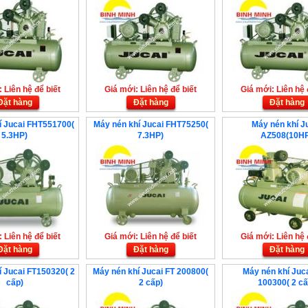
 Liên hệ để biết
Giá mới: Liên hệ để biết
Giá mới: Liên hệ 
Đặt hàng
Đặt hàng
Đặt hàng
í Jucai FHT551700(
Máy nén khí Jucai FHT75250(
Máy nén khí J
5.3HP)
7.3HP)
AZ508(10H
 Liên hệ để biết
Giá mới: Liên hệ để biết
Giá mới: Liên hệ 
Đặt hàng
Đặt hàng
Đặt hàng
 Jucai FT150320( 2
Máy nén khí Jucai FT 200800(
Máy nén khí Juc
cấp)
2 cấp)
100300( 2 cấ