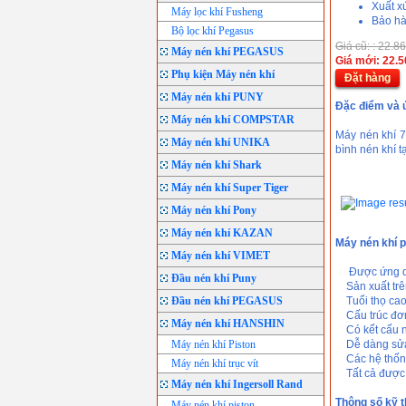
Xuất x
Máy lọc khí Fusheng
Bảo hà
Bộ lọc khí Pegasus
Giá cũ: : 22.
Máy nén khí PEGASUS
Giá mới: 22.
Phụ kiện Máy nén khí
Đặt hàng
Máy nén khí PUNY
Đặc điểm và 
Máy nén khí COMPSTAR
Máy nén khí 7
Máy nén khí UNIKA
bình nén khí t
Máy nén khí Shark
Máy nén khí Super Tiger
Máy nén khí Pony
Máy nén khí KAZAN
Máy nén khí p
Máy nén khí VIMET
Được ứng dụng
Đầu nén khí Puny
Sản xuất trên 
Đầu nén khí PEGASUS
Tuổi thọ ca
Cấu trúc đơn
Máy nén khí HANSHIN
Có kết cấu nh
Máy nén khí Piston
Dễ dàng sửa 
Các hệ thống
Máy nén khí trục vít
Tất cả được s
Máy nén khí Ingersoll Rand
Thông số kỹ 
Máy nén khí piston