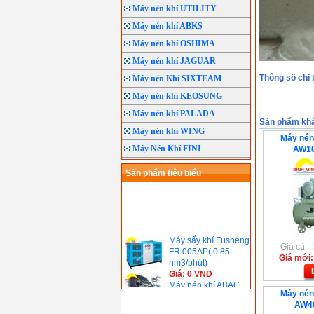
Máy nén khí UTILITY
Máy nén khí ABKS
Máy nén khí OSHIMA
Máy nén khí JAGUAR
Thông số chi 
Máy nén Khí SIXTEAM
Máy nén khí KEOSUNG
Máy nén khí PALADA
Sản phẩm kh
Máy nén khí WING
Máy nén 
Máy Nén Khí FINI
AW10
Sản phẩm tiêu biểu
Máy sấy khí Fusheng
FR 005AP( 0.85
Giá cũ: 
nm3/phút)
Giá mới:
Giá: 0 VND
Máy nén khí ABAC
POSITION OL200(
Máy nén 
1.5HP- Không Dầu)
AW40
Giá: 3.942.000 VND