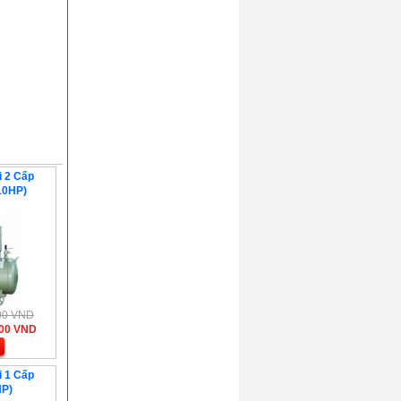
i 2 Cấp
10HP)
000 VND
000 VND
i 1 Cấp
P)