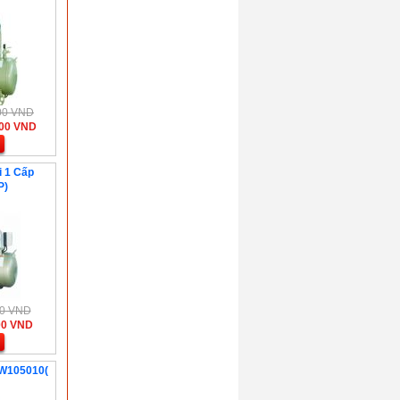
000 VND
000 VND
i 1 Cấp
P)
000 VND
00 VND
AW105010(