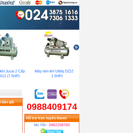
í Jucai 2 Cấp
Máy nén khí Utility DZ1508(
Máy nén khí D&D
2 (7.5HP)
1.5HP)
RBC2050I( 2HP)
 báo giá
0988409174
Hỗ trợ trực tuyến Hanoi
Ms Yến
: 0962208760