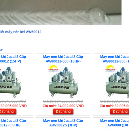
tiết máy nén khí AW60012
ác
khí Jucai 2 Cấp
Máy nén khí Jucai 2 Cấp
Máy nén khí Juca
0012 (15HP)
AW80012-500 (10HP)
AW80012-300 (
: 39.348.000 VND
Giá cũ: : 34.200.000 VND
Giá cũ: : 30.348.
 39.006.000 VND
Giá mới: 34.002.000 VND
Giá mới: 30.006.
Đặt hàng
Đặt hàng
Đặt hàng
khí Jucai 2 Cấp
Máy nén khí Jucai 2 Cấp
Máy nén khí Juca
012 (5.5HP)
AW20012S (3HP)
AW9008 (10H