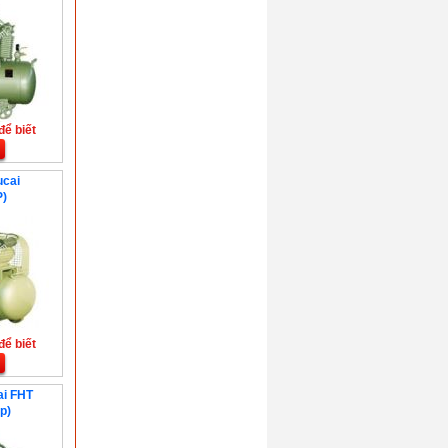
để biết
ucai
P)
để biết
ai FHT
p)