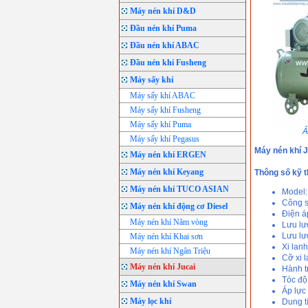
Máy nén khí D&D
Đầu nén khí Puma
Đầu nén khí ABAC
Đầu nén khí Fusheng
Máy sấy khí
Máy sấy khí ABAC
Máy sấy khí Fusheng
Máy sấy khí Puma
Ả
Máy sấy khí Pegasus
Máy nén khí 
Máy nén khí ERGEN
Máy nén khí Keyang
Thông số kỹ t
Máy nén khí TUCO ASIAN
Model
Công s
Máy nén khí động cơ Diesel
Điện á
Máy nén khí Năm vòng
Lưu lư
Lưu lư
Máy nén khí Khai sơn
Xi lan
Máy nén khí Ngân Triệu
Cỡ xi l
Máy nén khí Jucai
Hành t
Tóc độ
Máy nén khí Swan
Áp lực
Máy lọc khí
Dung t