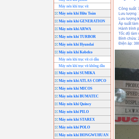
Máy nén khí trục vít
Công suất: 
Máy nén khí Hữu Toàn
Lưu lượng : 7
Lưu lượng kh
Máy nén khí GENERATION
Áp suất làm v
Hành trình p
Máy nén khí ARWA
Tốc độ làm vi
Máy nén khí TURBOR
Bình chứa: 25
Điện áp: 38
Máy nén khí Hyundai
Máy nén khí Kobelco
Máy nén khí trục vít có dầu
Máy nén khí trục vít không dầu
Máy nén khí SUMIKA
Máy nén khí ATLAS COPCO
Máy nén khí MICOS
Máy nén khí BUMATEC
Máy nén khí Quincy
Máy nén khí PILO
Máy nén khí STAREX
Máy nén khí POLO
Máy nén khí HONGWUHUAN