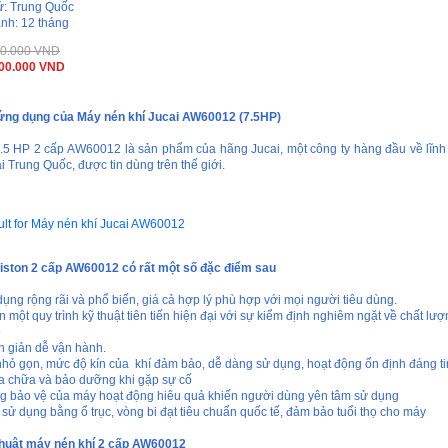
ứ: Trung Quốc
nh: 12 tháng
860.000 VND
500.000 VND
ứng dụng của Máy nén khí Jucai AW60012 (7.5HP)
.5 HP 2 cấp AW60012 là sản phẩm của hãng Jucai, một công ty hàng đầu về lĩnh
ại Trung Quốc, được tin dùng trên thế giới.
iston 2 cấp AW60012 có rất một số đặc điểm sau
 rộng rãi và phổ biến, giá cả hợp lý phù hợp với mọi người tiêu dùng.
một quy trình kỹ thuật tiên tiến hiện đại với sự kiểm định nghiêm ngặt về chất l
o
 giản dễ vận hành.
ỏ gọn, mức độ kín của khí đảm bảo, dễ dàng sử dụng, hoạt động ổn định đáng ti
chữa và bảo dưỡng khi gặp sự cố
 bảo vệ của máy hoạt động hiêu quả khiến người dùng yên tâm sử dụng
ử dụng bằng ổ trục, vòng bi đạt tiêu chuẩn quốc tế, đảm bảo tuổi thọ cho máy
thuật máy nén khí 2 cấp AW60012