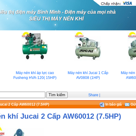
iêu thị điện máy Bình Minh - Điện máy của mọi nhà
SIÊU THỊ MÁY NÉN KHÍ
Máy nén khí áp lực cao
Máy nén khí Jucai 1 Cấp
Máy nén kh
Fusheng HVA-120( 15HP)
AV0808 (1HP)
AW6001
Share
|
Jucai 2 Cấp AW60012 (7.5HP)
In báo giá
Gửi
n khí Jucai 2 Cấp AW60012 (7.5HP)