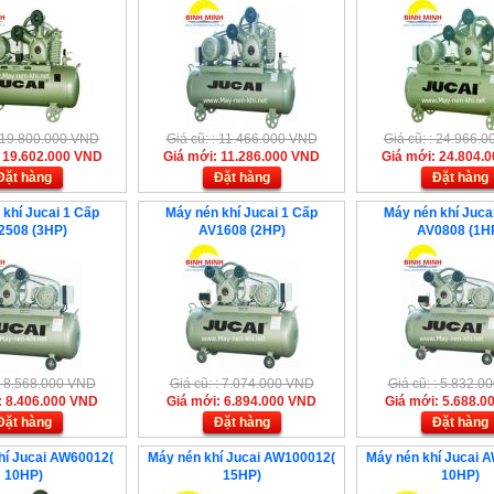
: 19.800.000 VND
Giá cũ: : 11.466.000 VND
Giá cũ: : 24.966.
 19.602.000 VND
Giá mới: 11.286.000 VND
Giá mới: 24.804.
Đặt hàng
Đặt hàng
Đặt hàng
khí Jucai 1 Cấp
Máy nén khí Jucai 1 Cấp
Máy nén khí Juca
2508 (3HP)
AV1608 (2HP)
AV0808 (1H
 : 8.568.000 VND
Giá cũ: : 7.074.000 VND
Giá cũ: : 5.832.
: 8.406.000 VND
Giá mới: 6.894.000 VND
Giá mới: 5.688.0
Đặt hàng
Đặt hàng
Đặt hàng
hí Jucai AW60012(
Máy nén khí Jucai AW100012(
Máy nén khí Jucai 
10HP)
15HP)
10HP)