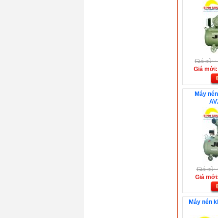
Máy nén khí Puma
PX-200300( 20HP)
Giá: 72.990.000
VND
Máy nén khí D&D
ROC12BA(1.5HP)
Giá: 2.106.000 VND
Máy nén khí áp lực
Giá cũ: 
cao Puma TK-
Giá mới:
200300( 20HP-3Fa
-16Bar)
Giá: 81.810.000
Máy nén 
VND
AV
Giá cũ:
Giá mới
Máy nén k