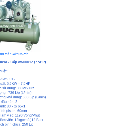
nh toàn kích thước
Jucai 2 Cấp AW60012 (7.5HP)
huật:
: AW60012
uất: 5,6KW – 7.5HP
p sử dụng: 380V/50Hz
ợng : 736 L/p (L/min)
ợng khả dụng: 600 L/p (L/min)
h đầu nén: 2
anh: 80 x 2/ 65x1
rình piston: 60mm
 làm việc: 1190 Vòng/Phút
 làm việc: 12kg/cm2( 12 Bar)
ích bình chứa: 250 Lít