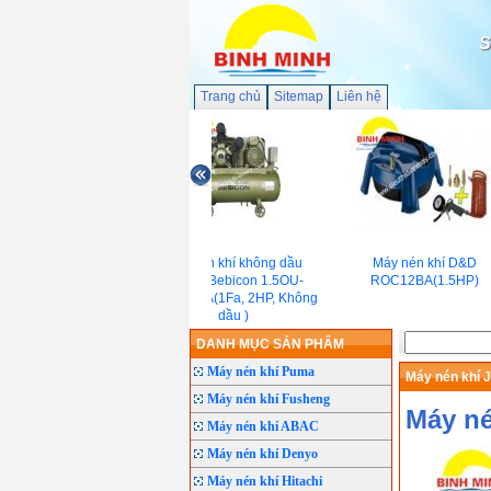
S
Trang chủ
Sitemap
Liên hệ
Máy nén khí không dầu
Máy nén khí D&D
Hitachi Bebicon 1.5OU-
ROC12BA(1.5HP)
9.5GS5/6A(1Fa, 2HP, Không
dầu )
DANH MỤC SẢN PHẨM
Máy nén khí Puma
Máy nén khí 
Máy nén khí Fusheng
Máy né
Máy nén khí ABAC
Máy nén khí Denyo
Máy nén khí Hitachi