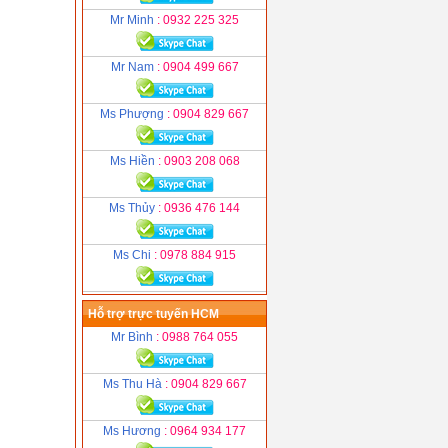
Mr Minh
: 0932 225 325
Mr Nam
: 0904 499 667
Ms Phượng
: 0904 829 667
Ms Hiền
: 0903 208 068
Ms Thủy
: 0936 476 144
Ms Chi
: 0978 884 915
Hỗ trợ trực tuyến HCM
Mr Bình
: 0988 764 055
Ms Thu Hà
: 0904 829 667
Ms Hương
: 0964 934 177