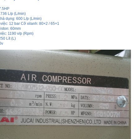
7.5HP
36 L/p (L/min)
ả dụng: 600 L/p (L/min)
iệc: 12 bar Cỡ xilanh: 80×2 / 65×1
iston: 60mm
ệc: 1190 v/p (Rpm)
0 Lít (L)
0v