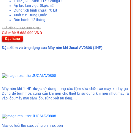
Tóc độ làm việc: 1150 Vòng/Phút
Áp lực làm việc: 8kg/cm2
Dung tích bình chứa: 70 Lít
Xuất xứ: Trung Quốc
Bảo hành: 12 tháng
Giá cũ: : 5.832.000 VND
Giá mới: 5.688.000 VND
Đặt hàng
Đặc điểm và ứng dụng của Máy nén khí Jucai AV0808 (1HP)
Máy nén khí 1 HP được sử dụng trong các tiệm sửa chữa xe máy, xe tay ga.
Dùng để bơm hơi, cung cấp khí nén cho thiết bị sử dụng khí nén như: máy ra
vào lốp, máy mài săm lốp, súng xiết bu lông….
Máy có tuổi thọ cao, tiếng ồn nhỏ, bền