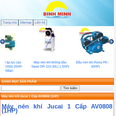
Trang chủ
Sitemap
Liên hệ
khí áp lực cao
Máy nén khí không dầu
Đầu nén khí Puma PK-300(
200300( 20HP-
Swan DR-115-30L( 1.5HP)
30HP)
 -16Bar)
DANH MỤC SẢN PHẨM
Máy nén khí Jucai 1 Cấp AV0808 (1HP)
Máy nén khí Jucai 1 Cấp AV0808
(1HP)