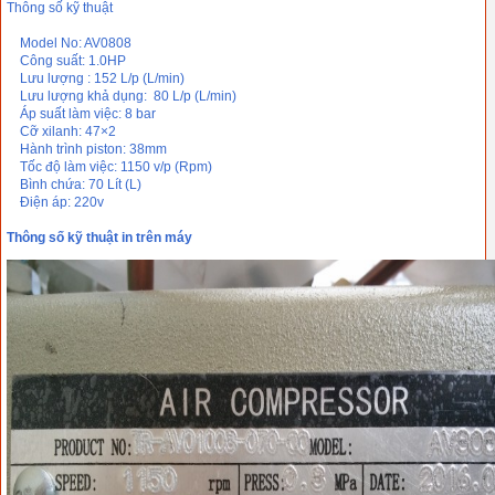
Thông số kỹ thuật
Model No: AV0808
Công suất: 1.0HP
Lưu lượng : 152 L/p (L/min)
Lưu lượng khả dụng: 80 L/p (L/min)
Áp suất làm việc: 8 bar
Cỡ xilanh: 47×2
Hành trình piston: 38mm
Tốc độ làm việc: 1150 v/p (Rpm)
Bình chứa: 70 Lít (L)
Điện áp: 220v
Thông số kỹ thuật in trên máy