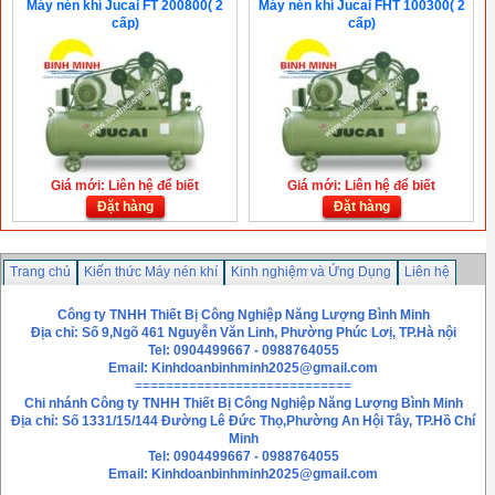
Máy nén khí Jucai FT 200800( 2
Máy nén khí Jucai FHT 100300( 2
cấp)
cấp)
Giá mới: Liên hệ để biết
Giá mới: Liên hệ để biết
Đặt hàng
Đặt hàng
Trang chủ
Kiến thức Máy nén khí
Kinh nghiệm và Ứng Dụng
Liên hệ
Công ty TNHH Thiết Bị Công Nghiệp Năng Lượng Bình Minh
Địa chỉ: Số 9,Ngõ 461 Nguyễn Văn Linh, Phường Phúc Lơị, TP.Hà nội
Tel: 0904499667 - 0988764055
Email:
Kinhdoanbinhminh2025@gmail.com
============================
Chi nhánh
Công ty TNHH Thiết Bị Công Nghiệp Năng Lượng Bình Minh
Địa chỉ: Số 1331/15/144 Đường Lê Đức Thọ,Phường An Hội Tây, TP.Hồ Chí
Minh
Tel: 0904499667 - 0988764055
Email: Kinhdoanbinhminh2025@gmail.com