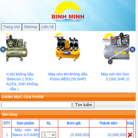
Trang chủ
Sitemap
Liên hệ
 nén khí không dầu
Máy nén khí không dầu
Máy nén khí Sumika 
achi Bebicon 1.5OU-
Puma WE6120( 6HP)
3.100( 3HP, 100 lít )
5/6A(1Fa, 2HP, Không
dầu )
DANH MỤC SẢN PHẨM
Giỏ hàng
STT
Sản phẩm
SL
Đơn giá
Thành tiền
Xóa
Máy nén khí
1
Starex V-0.6/8/Q
10,998,000
10,998,000