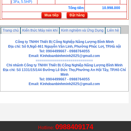
( 3Fa, 5.5HP)
Tổng tiền
:
10.998.000
Mua tiếp
Đặt hàng
Trang chủ
Kiến thức Máy nén khí
Kinh nghiệm và Ứng Dụng
Liên hệ
Công ty TNHH Thiết Bị Công Nghiệp Năng Lượng Bình Minh
Địa chỉ: Số 9,Ngõ 461 Nguyễn Văn Linh, Phường Phúc Lơị, TP.Hà nội
Tel: 0904499667 - 0988764055
Email:
Kinhdoanbinhminh2025@gmail.com
============================
Chi nhánh
Công ty TNHH Thiết Bị Công Nghiệp Năng Lượng Bình Minh
Địa chỉ: Số 1331/15/144 Đường Lê Đức Thọ,Phường An Hội Tây, TP.Hồ Chí
Minh
Tel: 0904499667 - 0988764055
Email: Kinhdoanbinhminh2025@gmail.com
0988409174