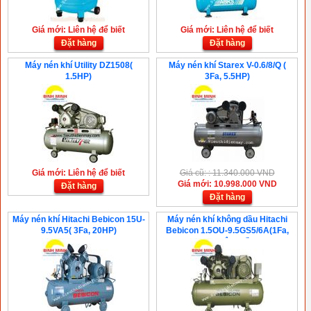
Giá mới: Liên hệ để biết
Giá mới: Liên hệ để biết
Đặt hàng
Đặt hàng
Máy nén khí Utility DZ1508(
Máy nén khí Starex V-0.6/8/Q (
1.5HP)
3Fa, 5.5HP)
Giá mới: Liên hệ để biết
Giá cũ: : 11.340.000 VND
Giá mới: 10.998.000 VND
Đặt hàng
Đặt hàng
Máy nén khí Hitachi Bebicon 15U-
Máy nén khí không dầu Hitachi
9.5VA5( 3Fa, 20HP)
Bebicon 1.5OU-9.5GS5/6A(1Fa,
2HP, Không dầu )