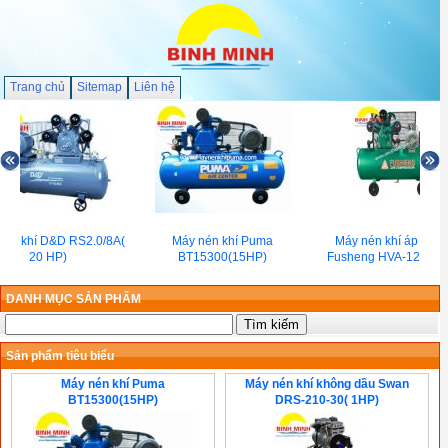
Trang chủ
Sitemap
Liên hệ
én khí D&D RS2.0/8A(
Máy nén khí Puma
Máy nén khí áp lực c
20 HP)
BT15300(15HP)
Fusheng HVA-120( 15
DANH MỤC SẢN PHẨM
Sản phẩm tiêu biểu
Máy nén khí Puma
Máy nén khí không dầu Swan
BT15300(15HP)
DRS-210-30( 1HP)