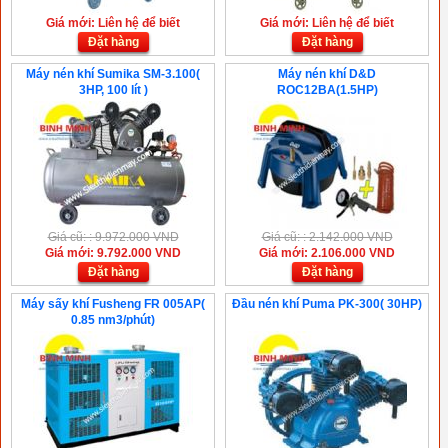
Giá mới: Liên hệ để biết
Giá mới: Liên hệ để biết
Đặt hàng
Đặt hàng
Máy nén khí Sumika SM-3.100(
Máy nén khí D&D
3HP, 100 lít )
ROC12BA(1.5HP)
Giá cũ: : 9.972.000 VND
Giá cũ: : 2.142.000 VND
Giá mới: 9.792.000 VND
Giá mới: 2.106.000 VND
Đặt hàng
Đặt hàng
Máy sấy khí Fusheng FR 005AP(
Đầu nén khí Puma PK-300( 30HP)
0.85 nm3/phút)